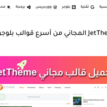
يسية
تقنية
بلوجر
ووردبريس
برمجة
محر