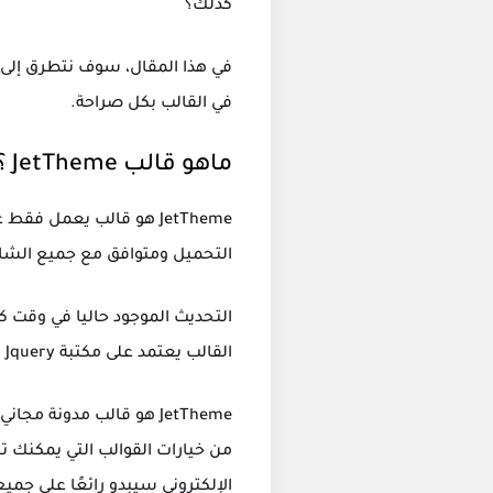
كذلك؟
في القالب بكل
صراحة.
ماهو قالب JetTheme ؟
التحميل ومتوافق مع جميع الشاشات. تم إصدار القالب لأول 
القالب يعتمد على مكتبة Jquery في تكويده وكذلك يتم استخدام مكتبة Bootstrap من اجل تنسيق القالب باكواد CSS.
من خيارات القوالب التي يمكنك 
الإلكتروني سيبدو رائعًا على جميع