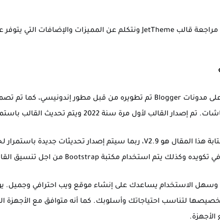
في هذا المقال، سوف نتطرق إلى مراجعة قالب JetTheme ونتكلم عن المميزات و
JetTheme هو قالب يعمل فقط على مدونات Blogger تم تطويره من قبل مطور إند
مرة سنة 2022 ويتم تحديث القالب باستمرار عندما تظهر مشاكل فيه.
التحديث الموجود حاليا في وقت كتابة هذا المقال هو V2.9، ربما سيتم إصدار تح
تخصيصها لتناسب احتياجاتك وأسلوبك. كما أنه متوافق مع الأجهزة 
 الأجهزة.