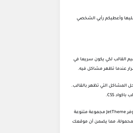
الإضافات التي يتوفر عليها وأعطيكم رأيي الشخصي
ونيسي، كما تم تصميم القالب لكي يكون سريعا في
ديثات جديدة باستمرار لحل المشاكل التي تظهر بالقالب.
JetTheme هو قالب مدونة مجاني وسهل الاستخدام يساعدك على إنشاء موقع ويب احترافي وجميل. يوفر JetTheme مجموعة متنوعة
المحمولة، مما يضمن أن موقعك