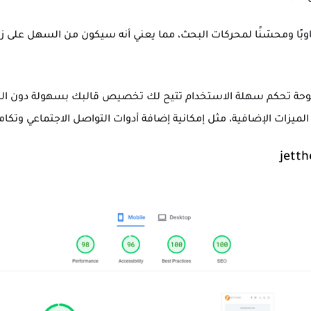
JetT ليكون متجاوبًا ومحسّنًا لمحركات البحث، مما يعني أنه سيكون من السهل عل
اوة على ذلك، يوفر JetTheme لوحة تحكم سهلة الاستخدام تتيح لك تخصيص قالبك بسهولة د
لميزات الإضافية، مثل إمكانية إضافة أدوات التواصل الاجتماعي وتكامل 