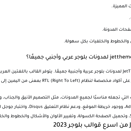
المميزة.
.
فحات المدونة.
ال والخطوط والخلفيات بكل سهولة.
نعم، يمكن استخدام قالب JetTheme لمدونات بلوجر عربية وأجنبية جميعًا. يتوفر القالب باللغ
RTL (Right To Left بمعنى من اليمين إلى اليسار.
ت التي تجعله مناسبًا لجميع المدونات، مثل التصميم الأنيق والجذاب، 
والشاشات، ودعم إعلانات AdSense، ووجود خر