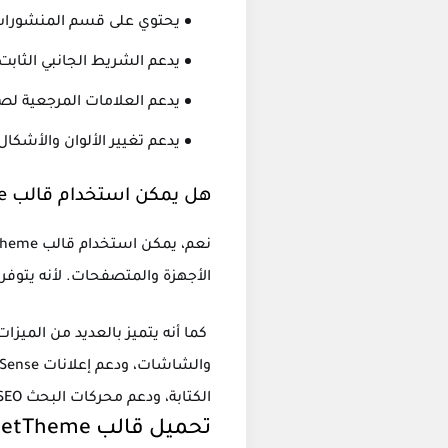
يحتوي على قسم المنشورات 
يدعم الشريط الجانبي الثابت
يدعم العلامات المرجعية لص
يدعم تغيير الألوان والأشك
هل يمكن استخدام قالب jettheme لمدونات بلوجر عربي وأجنبي جميعًا؟
الأجهزة والمتصفحات. لأنه يتوفر على أكواد مخصصة لنظام (
كما أنه يتميز بالعديد من الميزا
الكتابة، ودعم محركات البحث SEO، وتحميل الصفحة الكسولة، وتغيير الألوان والأشكال والخطوط والخلفيات.
تحميل قالب JetTheme من اسرع قوالب بلوجر 2023